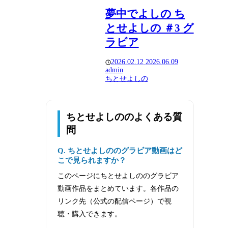
夢中でよしの ち
とせよしの ＃3 グ
ラビア
2026.02.12
2026.06.09
admin
ちとせよしの
ちとせよしののよくある質
問
Q. ちとせよしののグラビア動画はど
こで見られますか？
このページにちとせよしののグラビア
動画作品をまとめています。各作品の
リンク先（公式の配信ページ）で視
聴・購入できます。