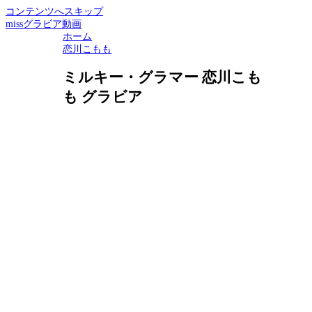
コンテンツへスキップ
missグラビア動画
ホーム
恋川こもも
ミルキー・グラマー 恋川こも
も グラビア