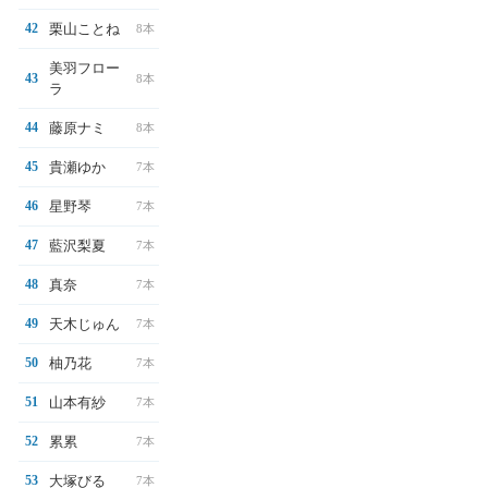
栗山ことね
42
8本
美羽フロー
43
8本
ラ
藤原ナミ
44
8本
貴瀬ゆか
45
7本
星野琴
46
7本
藍沢梨夏
47
7本
真奈
48
7本
天木じゅん
49
7本
柚乃花
50
7本
山本有紗
51
7本
累累
52
7本
大塚びる
53
7本