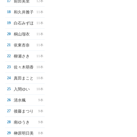
前田美里
17
12本
和久井雅子
18
11本
白石みずほ
19
11本
桐山瑠衣
20
11本
依東杏奈
21
11本
柳瀬さき
22
11本
佐々木萌香
23
10本
真田まこと
24
10本
入間ゆい
25
10本
清水楓
26
9本
後藤まつり
27
9本
南ゆうき
28
9本
榊原明日美
29
8本