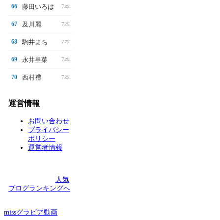
藤田いろは
66
7本
及川麗
67
7本
駒井まち
68
7本
永井里菜
69
7本
西村禮
70
7本
運営情報
お問い合わせ
プライバシー
ポリシー
運営者情報
人気
ブログランキングへ
missグラビア動画