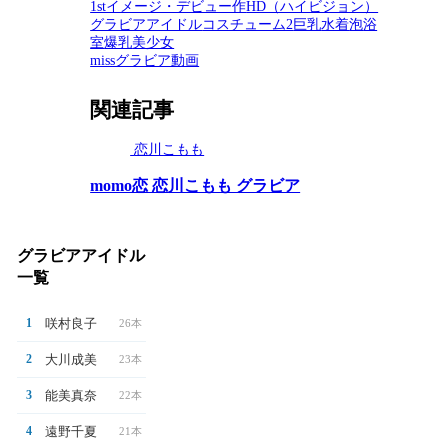
1stイメージ・デビュー作
HD（ハイビジョン）
グラビアアイドル
コスチューム2
巨乳
水着
泡
浴
室
爆乳
美少女
missグラビア動画
関連記事
恋川こもも
momo恋 恋川こもも グラビア
グラビアアイドル
一覧
咲村良子
1
26本
大川成美
2
23本
能美真奈
3
22本
遠野千夏
4
21本