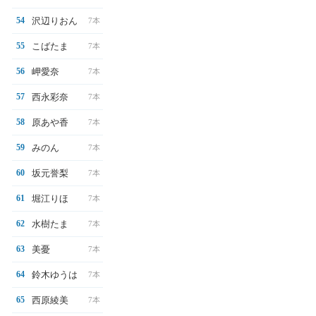
沢辺りおん
54
7本
こばたま
55
7本
岬愛奈
56
7本
西永彩奈
57
7本
原あや香
58
7本
みのん
59
7本
坂元誉梨
60
7本
堀江りほ
61
7本
水樹たま
62
7本
美憂
63
7本
鈴木ゆうは
64
7本
西原綾美
65
7本