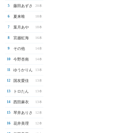
藤田あずさ
5
20本
夏来唯
6
18本
葉月あや
7
18本
宮越虹海
8
16本
その他
9
14本
今野杏南
10
14本
ゆうかりん
11
13本
国友愛佳
12
13本
トロたん
13
13本
西田麻衣
14
13本
琴井ありさ
15
12本
花井美理
16
12本