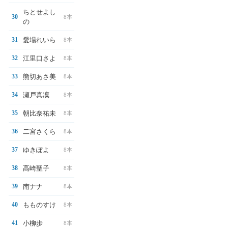
ちとせよし
30
8本
の
愛場れいら
31
8本
江里口さよ
32
8本
熊切あさ美
33
8本
瀬戸真凜
34
8本
朝比奈祐未
35
8本
二宮さくら
36
8本
ゆきぽよ
37
8本
高崎聖子
38
8本
南ナナ
39
8本
もものすけ
40
8本
小柳歩
41
8本