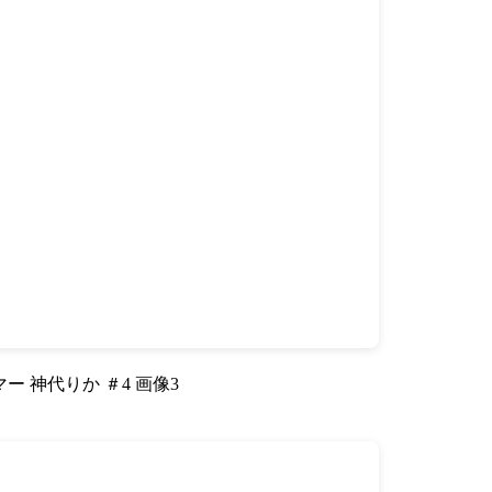
ー 神代りか ＃4 画像3