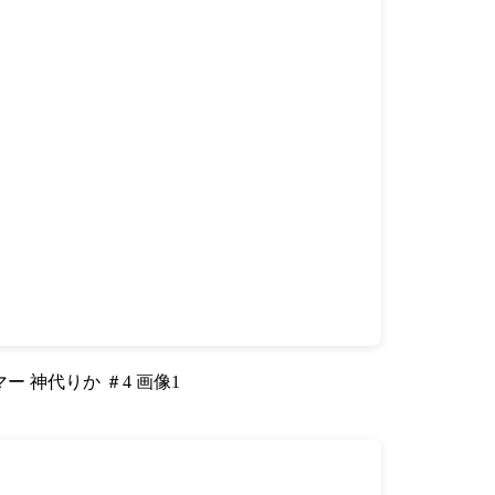
ー 神代りか ＃4 画像1