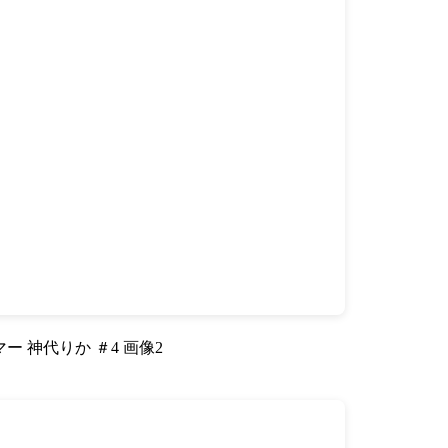
ー 神代りか ＃4 画像2