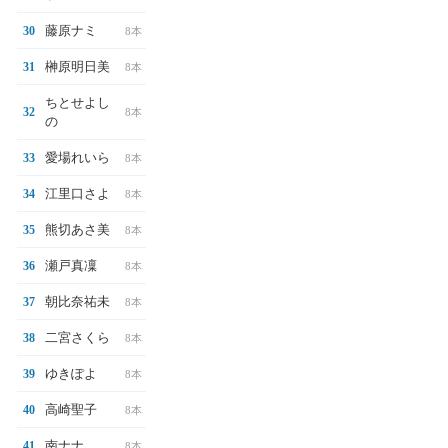
藤原ナミ
30
8本
榊原明日美
31
8本
ちとせよし
32
8本
の
愛場れいら
33
8本
江里口さよ
34
8本
熊切あさ美
35
8本
瀬戸真凜
36
8本
朝比奈祐未
37
8本
二宮さくら
38
8本
ゆきぽよ
39
8本
高崎聖子
40
8本
南ナナ
41
8本