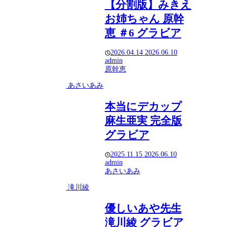
【分割版】みきえ
お姉ちゃん 原幹
恵 ＃6 グラビア
2026.04.14
2026.06.10
admin
原幹恵
あさいあみ
本当にデカップ
麻生亜実 完全版
グラビア
2025.11.15
2026.06.10
admin
あさいあみ
滝川綾
優しいあや先生
滝川綾 グラビア