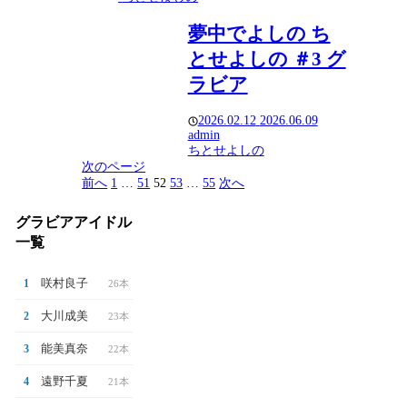
夢中でよしの ち
とせよしの ＃3 グ
ラビア
2026.02.12
2026.06.09
admin
ちとせよしの
次のページ
前へ
1
…
51
52
53
…
55
次へ
グラビアアイドル
一覧
咲村良子
1
26本
大川成美
2
23本
能美真奈
3
22本
遠野千夏
4
21本