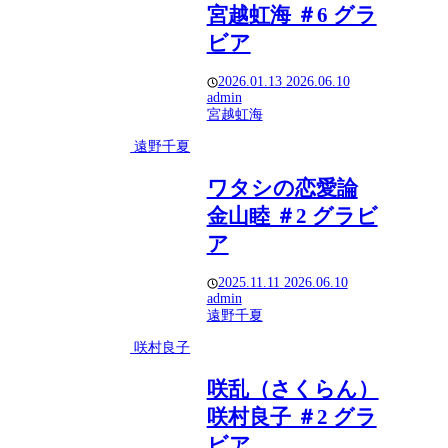
宮越虹海 ＃6 グラ
ビア
2026.01.13
2026.06.10
admin
宮越虹海
遠野千夏
ワタシの恋愛論
金山睦 ＃2 グラビ
ア
2025.11.11
2026.06.10
admin
遠野千夏
咲村良子
咲乱（さくらん）
咲村良子 ＃2 グラ
ビア