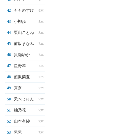
もものすけ
42
8本
小柳歩
43
8本
栗山ことね
44
8本
前坂まなみ
45
7本
貴瀬ゆか
46
7本
星野琴
47
7本
藍沢梨夏
48
7本
真奈
49
7本
天木じゅん
50
7本
柚乃花
51
7本
山本有紗
52
7本
累累
53
7本