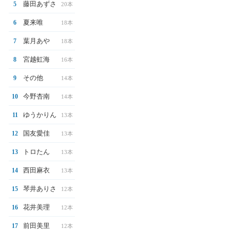
藤田あずさ
5
20本
夏来唯
6
18本
葉月あや
7
18本
宮越虹海
8
16本
その他
9
14本
今野杏南
10
14本
ゆうかりん
11
13本
国友愛佳
12
13本
トロたん
13
13本
西田麻衣
14
13本
琴井ありさ
15
12本
花井美理
16
12本
前田美里
17
12本