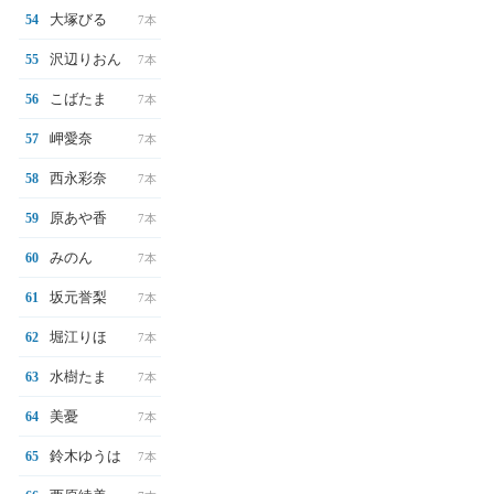
大塚びる
54
7本
沢辺りおん
55
7本
こばたま
56
7本
岬愛奈
57
7本
西永彩奈
58
7本
原あや香
59
7本
みのん
60
7本
坂元誉梨
61
7本
堀江りほ
62
7本
水樹たま
63
7本
美憂
64
7本
鈴木ゆうは
65
7本