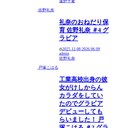
遠野千夏
佐野礼奈
礼奈のおねだり保
育 佐野礼奈 ＃4 グ
ラビア
2025.12.08
2026.06.09
admin
佐野礼奈
戸塚こはる
工業高校出身の彼
女がけしからん
カラダをしてい
たのでグラビア
デビューしても
らいました！ 戸
塚こはる ＃2 グラ