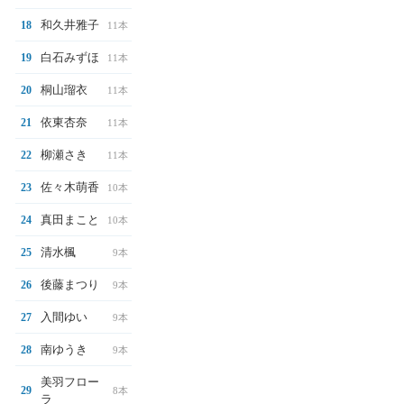
和久井雅子
18
11本
白石みずほ
19
11本
桐山瑠衣
20
11本
依東杏奈
21
11本
柳瀬さき
22
11本
佐々木萌香
23
10本
真田まこと
24
10本
清水楓
25
9本
後藤まつり
26
9本
入間ゆい
27
9本
南ゆうき
28
9本
美羽フロー
29
8本
ラ