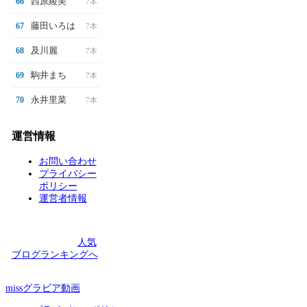
西原綾美
66
7本
藤田いろは
67
7本
及川麗
68
7本
駒井まち
69
7本
永井里菜
70
7本
運営情報
お問い合わせ
プライバシー
ポリシー
運営者情報
人気
ブログランキングへ
missグラビア動画