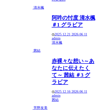
清水楓
阿吽の忖度 清水楓
＃1 グラビア
2025.12.21
2026.06.11
admin
清水楓
茜結
赤裸々な想い～あ
なたに伝えたく
て～ 茜結 ＃3 グ
ラビア
2025.12.16
2026.06.11
admin
茜結
芳野友美